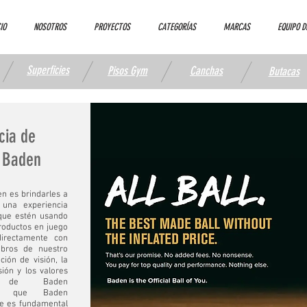
IO
NOSOTROS
PROYECTOS
CATEGORÍAS
MARCAS
EQUIPO D
Superficies
Pisos Gym
Canchas
Butacas
cia de
s Baden
en es brindarles a
 una experiencia
 que estén usando
roductos en juego
directamente con
bros de nuestro
ción de visión, la
ión y los valores
es de Baden
lo que Baden
ue es fundamental