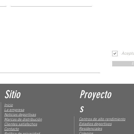
Acept
E
Sitio
Proyecto
s
Inicio
La empresa
Noticias deportivas
Centros de alto rendimiento
Marcas de distribución
Estadios deportivos
Clientes satisfechos
Residenciales
Contacto
Colegios