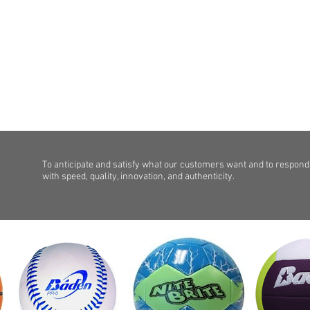
To anticipate and satisfy what our customers want and to respond
with speed, quality, innovation, and authenticity.