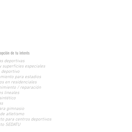
opción de tu interés
s deportivas
y superficies especiales
 deportivo
miento para estadios
os en residenciales
imiento / reparación
s lineales
sintético
as
ara gimnasio
 de atletismo
to para centros deportivos
cto SEDATU