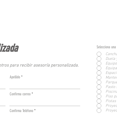
lizada
Selecciona una 
Cancha
Duela 
Equipo
tros para recibir asesoría personalizada.
Equipa
Espaci
Apellido
Manten
Parque
Pasto 
Piscin
Confirma correo
Piso p
Pistas
Proyec
Proye
Confirma Teléfono