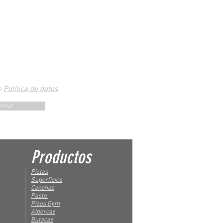
o
Política de datos
nviar
Productos
Pistas
Superficies
Canchas
Pasto
Pisos Gym
Albercas
Butacas