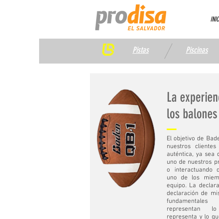
INIC
Pistas
Piscinas
La experien
los balone
El objetivo de Bad
nuestros clientes
auténtica, ya sea
uno de nuestros p
o interactuando 
uno de los miem
equipo. La declara
declaración de mis
fundamental
representan 
representa y lo q