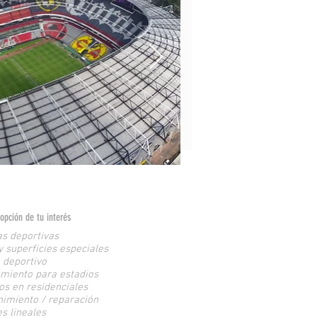
opción de tu interés
s deportivas
y superficies especiales
 deportivo
miento para estadios
os en residenciales
imiento / reparación
s lineales