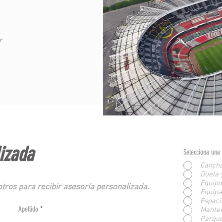
r
lizada
Selecciona una 
Cancha
Duela 
Equipo
tros para recibir asesoría personalizada.
Equipa
Espaci
Apellido
Manten
Parque