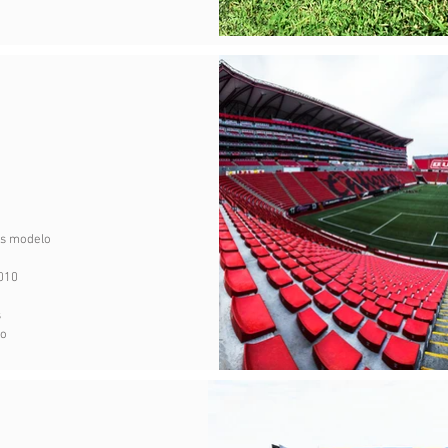
as modelo
010
s
co