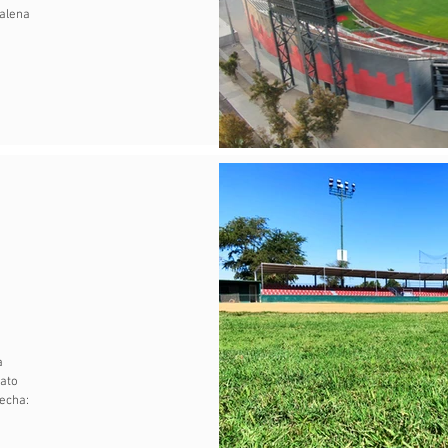
dalena
a
ato
Fecha: