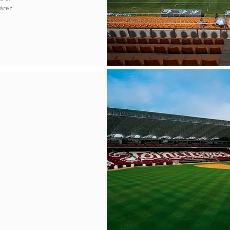
árez.