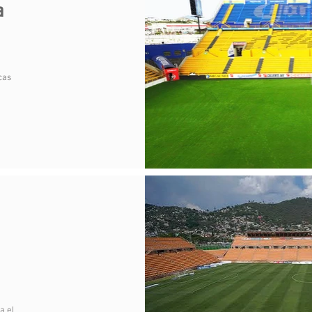
a
cas
a el