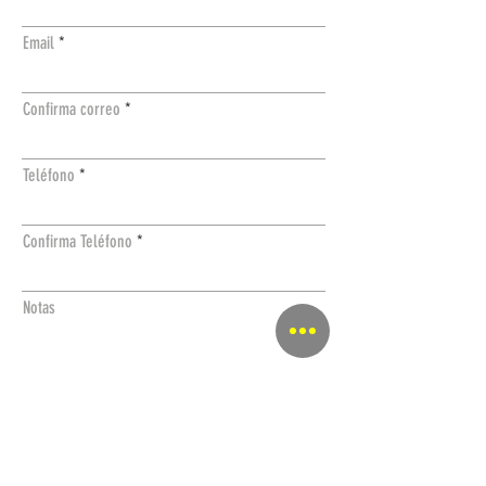
Email
Confirma correo
Teléfono
Confirma Teléfono
Notas
Selecciona una opción de tu interés
Canchas deportivas
Duela y superficies especiales
Equipo deportivo
Equipamiento para estadios