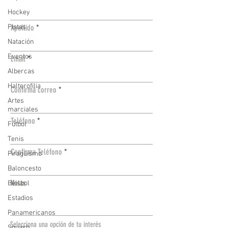
Hockey
Pistas
Apellido
Natación
Eventos
Email
Albercas
Halterofilia
Confirma correo
Artes
marciales
Teléfono
Fútbol
Tenis
Confirma Teléfono
Piragüismo
Baloncesto
Notas
Béisbol
Estadios
Panamericanos
Selecciona una opción de tu interés
Squash