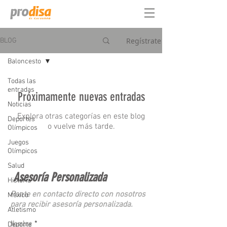
Regístrate
BLOG
Baloncesto
Todas las
entradas
Próximamente nuevas entradas
Noticias
Explora otras categorías en este blog
Deportes
o vuelve más tarde.
Olímpicos
Juegos
Olímpicos
Salud
Asesoría Personalizada
Historia
Ponte en contacto directo con nosotros
México
para recibir asesoría personalizada.
Atletismo
Nombre
Deporte